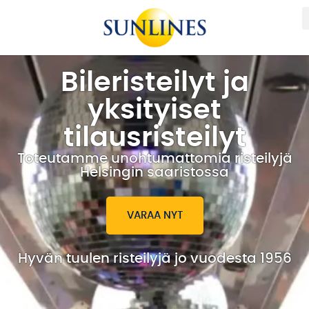
Bileristeilyt ja
yksityiset
tilausristeilyt
Toteutamme unohtumattomia risteilyjä
Helsingin saaristossa
VARAA NYT
Hyvän tuulen risteilyjä jo vuodesta 1956