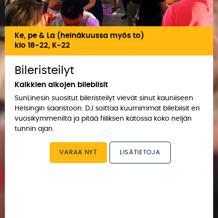
Ke, pe & La (heinäkuussa myös to)
klo 18-22, K-22
Bileristeilyt
Kaikkien aikojen bilebiisit
SunLinesin suositut bileristeilyt vievät sinut kauniiseen
Helsingin saaristoon. DJ soittaa kuumimmat bilebiisit eri
vuosikymmeniltä ja pitää fiiliksen katossa koko neljän
tunnin ajan.
VARAA NYT
LISÄTIETOJA