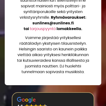
saaristomaiseman. Bileristeilymme
sopivat mainiosti myös polttari- ja
synttäriporukoille sekä yritysten
virkistysryhmille.
Ryhmävaraukset:
sunlines@sunlines.fi
tai
tarjouspyyntö
lomakkeella.
Voimme järjestää yrityksellesi
räätälöidyn yksityisen tilausristeilyn.
Helsingin saaristo on kaunein paikka
viettää aikaa yrityksesi henkilökunnan
tai kutsuvieraidesi kanssa illallisesta ja
juomista nauttien. DJ huolehtii
tunnelmaan sopivasta musiikista.